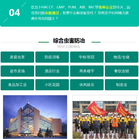
家庭虫害
防疫消毒
学校/医院
物流/仓储
超市卖场
酒店行业
商务楼宇
餐饮连锁
食品加工业
小区花园
休闲娱乐
制造业