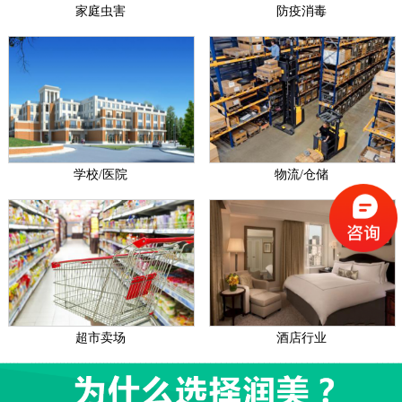
家庭虫害
防疫消毒
学校/医院
物流/仓储
超市卖场
酒店行业