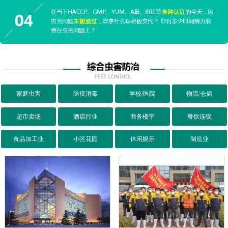
家庭虫害
防疫消毒
学校/医院
物流/仓储
超市卖场
酒店行业
商务楼宇
餐饮连锁
食品加工业
小区花园
休闲娱乐
制造业