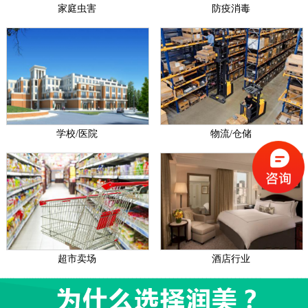
家庭虫害
防疫消毒
学校/医院
物流/仓储
超市卖场
酒店行业