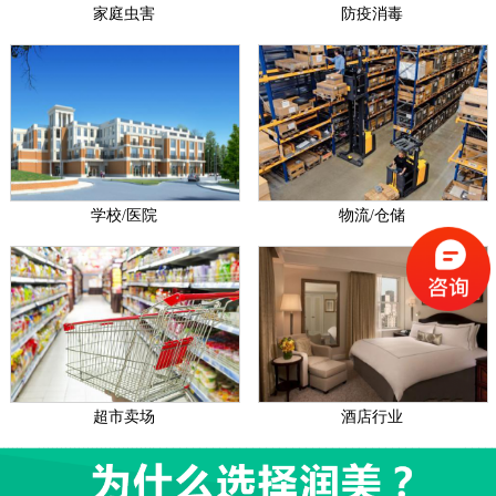
家庭虫害
防疫消毒
学校/医院
物流/仓储
超市卖场
酒店行业