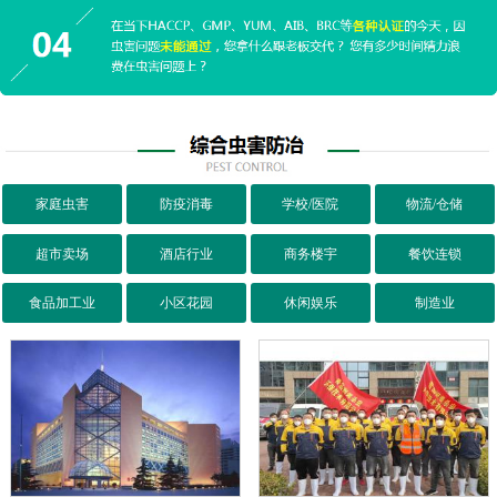
家庭虫害
防疫消毒
学校/医院
物流/仓储
超市卖场
酒店行业
商务楼宇
餐饮连锁
食品加工业
小区花园
休闲娱乐
制造业