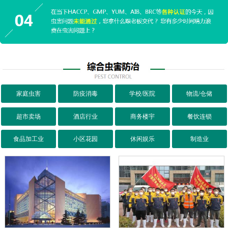
家庭虫害
防疫消毒
学校/医院
物流/仓储
超市卖场
酒店行业
商务楼宇
餐饮连锁
食品加工业
小区花园
休闲娱乐
制造业