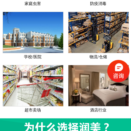
家庭虫害
防疫消毒
学校/医院
物流/仓储
超市卖场
酒店行业