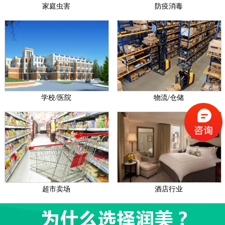
家庭虫害
防疫消毒
学校/医院
物流/仓储
超市卖场
酒店行业