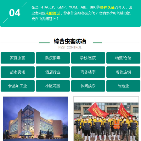
家庭虫害
防疫消毒
学校/医院
物流/仓储
超市卖场
酒店行业
商务楼宇
餐饮连锁
食品加工业
小区花园
休闲娱乐
制造业