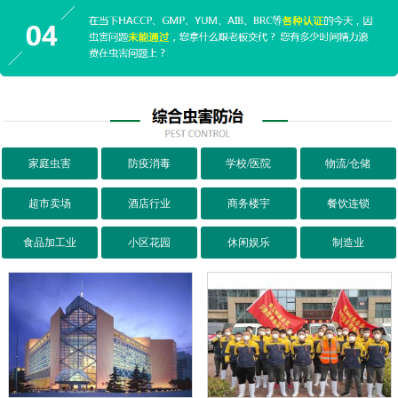
家庭虫害
防疫消毒
学校/医院
物流/仓储
超市卖场
酒店行业
商务楼宇
餐饮连锁
食品加工业
小区花园
休闲娱乐
制造业