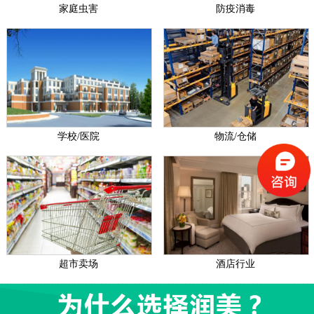
家庭虫害
防疫消毒
学校/医院
物流/仓储
超市卖场
酒店行业